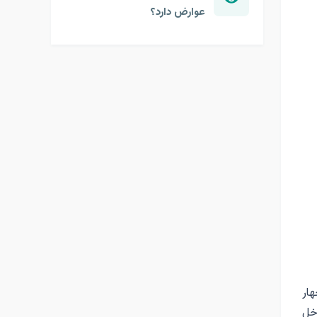
عوارض دارد؟
هار
خل