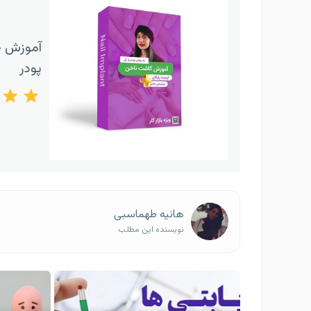
آموزش ج
پودر
هانیه طهماسبی
نویسنده این مطلب