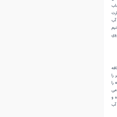
اب
ارت
آب
نیم
روی
افه
را
را
می
ه و
آب