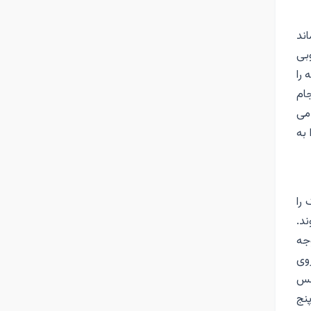
ند
وبی
 را
جام
می
 به
 را
د.
جه
وی
سس
نج