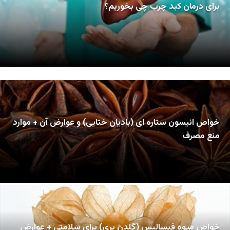
برای درمان کبد چرب چی بخوریم؟
خواص انیسون ستاره ای (بادیان ختایی) و عوارض آن + موارد
منع مصرف
خواص میوه فیسالیس (گلدن بری) برای سلامتی + عوارض