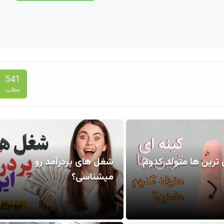
541
مطلب
 ترین ها متولد کدوم
شغل های پردرآمد رو
میشناسی؟