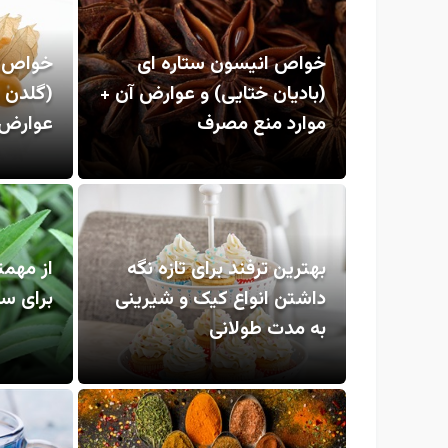
خواص انیسون ستاره ای
خواص م
(بادیان ختایی) و عوارض آن +
(گلدن ب
موارد منع مصرف
عوارض 
بهترین ترفند برای تازه نگه
از مهم
داشتن انواع کیک و شیرینی
برای سل
به مدت طولانی