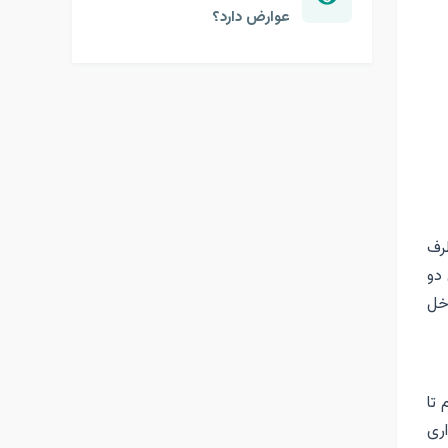
عوارض دارد؟
رف
دو
خل
 تا
اری