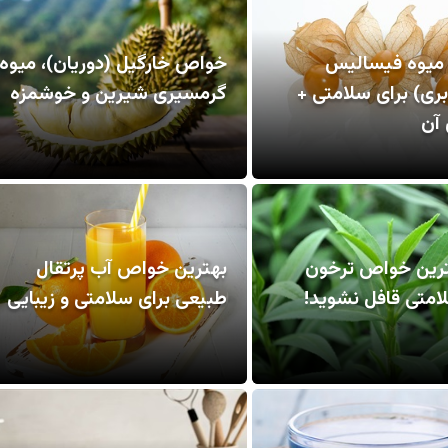
یوه فیسالیس
خواص خارگیل (دوریان)، میوه
ری) برای سلامتی +
گرمسیری شیرین و خوشمزه
آن
ترین خواص ترخون
بهترین خواص آب پرتقال
امتی قافل نشوید!
طبیعی برای سلامتی و زیبایی