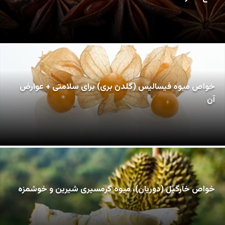
خواص میوه فیسالیس (گلدن بری) برای سلامتی + عوارض
آن
خواص خارگیل (دوریان)، میوه گرمسیری شیرین و خوشمزه