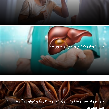
برای درمان کبد چرب چی بخوریم؟
خواص انیسون ستاره ای (بادیان ختایی) و عوارض آن + موارد
منع مصرف