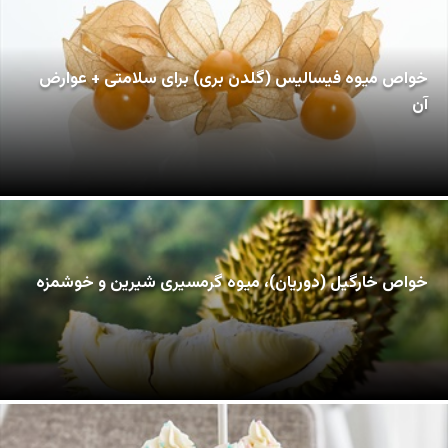
خواص میوه فیسالیس (گلدن بری) برای سلامتی + عوارض
آن
خواص خارگیل (دوریان)، میوه گرمسیری شیرین و خوشمزه