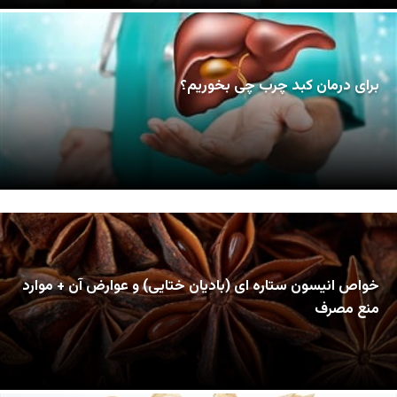
برای درمان کبد چرب چی بخوریم؟
خواص انیسون ستاره ای (بادیان ختایی) و عوارض آن + موارد
منع مصرف