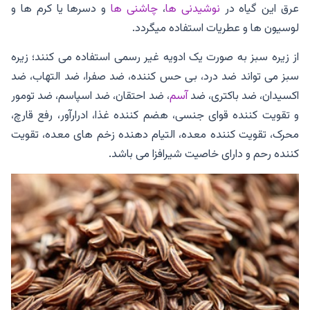
عرق این گیاه در
نوشیدنی ها
،
چاشنی ها
و دسرها یا کرم ها و
لوسیون ها و عطریات استفاده میگردد.
از زیره سبز به صورت یک ادویه غیر رسمی استفاده می کنند؛ زیره
سبز می تواند ضد درد، بی حس کننده، ضد صفرا، ضد التهاب، ضد
اکسیدان، ضد باکتری، ضد
آسم
، ضد احتقان، ضد اسپاسم، ضد تومور
و تقویت کننده قوای جنسی، هضم کننده غذا، ادرارآور، رفع قارچ،
محرک، تقویت کننده معده، التیام دهنده زخم های معده، تقویت
کننده رحم و دارای خاصیت شیرافزا می باشد.