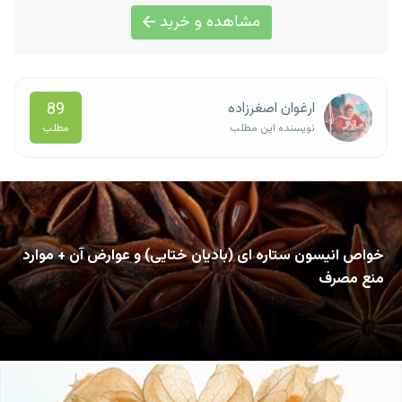
مشاهده و خرید
89
ارغوان اصغرزاده
مطلب
نویسنده این مطلب
خواص انیسون ستاره ای (بادیان ختایی) و عوارض آن + موارد
منع مصرف