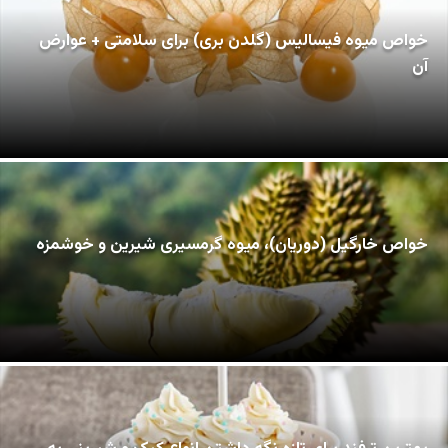
خواص میوه فیسالیس (گلدن بری) برای سلامتی + عوارض
آن
خواص خارگیل (دوریان)، میوه گرمسیری شیرین و خوشمزه