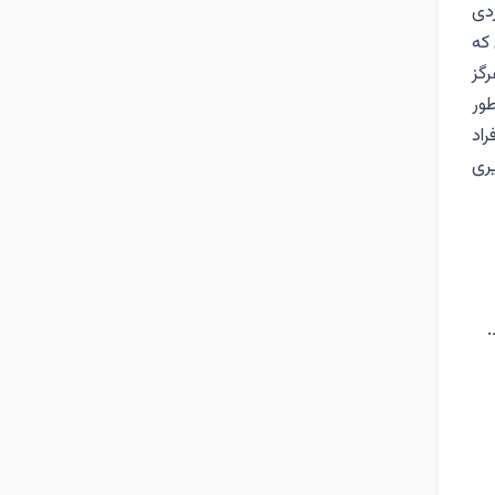
دی
که
گز
ور
اد
یری
.