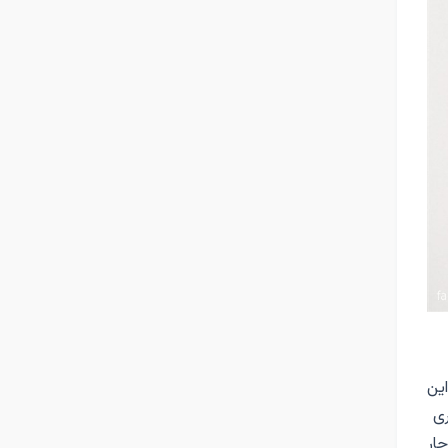
این
ری
چار