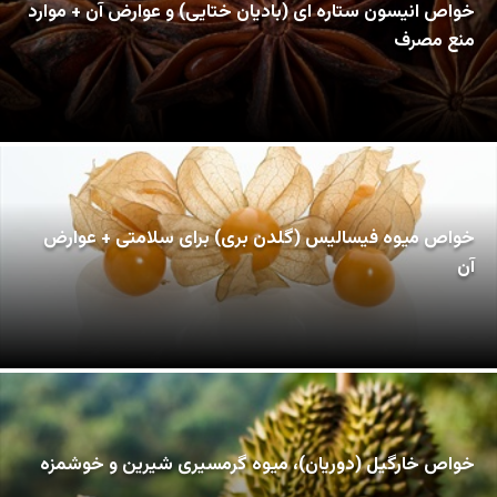
خواص انیسون ستاره ای (بادیان ختایی) و عوارض آن + موارد
منع مصرف
خواص میوه فیسالیس (گلدن بری) برای سلامتی + عوارض
آن
خواص خارگیل (دوریان)، میوه گرمسیری شیرین و خوشمزه