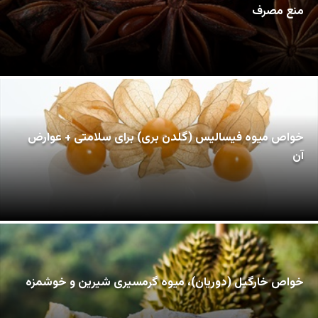
منع مصرف
خواص میوه فیسالیس (گلدن بری) برای سلامتی + عوارض
آن
خواص خارگیل (دوریان)، میوه گرمسیری شیرین و خوشمزه