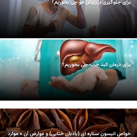
برای جلوگیری از ریزش مو چی بخوریم؟
برای درمان کبد چرب چی بخوریم؟
خواص انیسون ستاره ای (بادیان ختایی) و عوارض آن + موارد