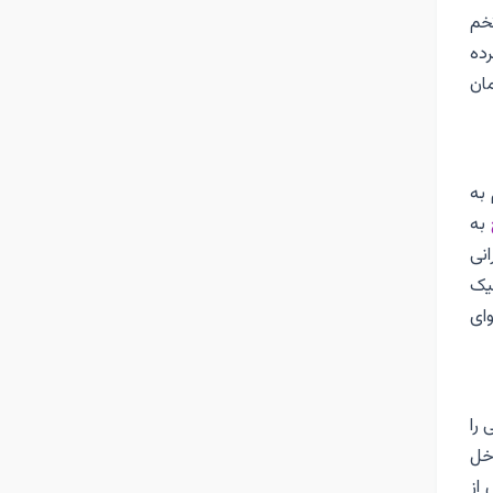
تخم
رده
مان
 به
به
انی
کیک
ای
ی را
اخل
. پس از