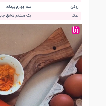
روغن
سه چهارم پیمانه
نمک
یک هشتم قاشق چای