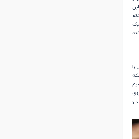
ین
که
یک
خته
 را
نکه
یم
وی
 و