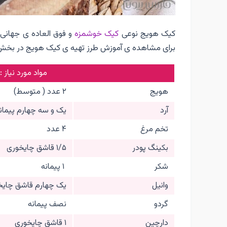
کیک هویج نوعی
کیک خوشمزه
و فوق العاده ی جهانی 
برای مشاهده ی آموزش طرز تهیه ی کیک هویج در بخ
مواد مورد نیاز :
هویج
۲ عدد ( متوسط)
آرد
یک و سه چهارم پیمان
تخم مرغ
۴ عدد
بکینگ پودر
۱/۵ قاشق چایخوری
شکر
۱ پیمانه
وانیل
یک چهارم قاشق چایخ
گردو
نصف پیمانه
دارچین
۱ قاشق چایخوری