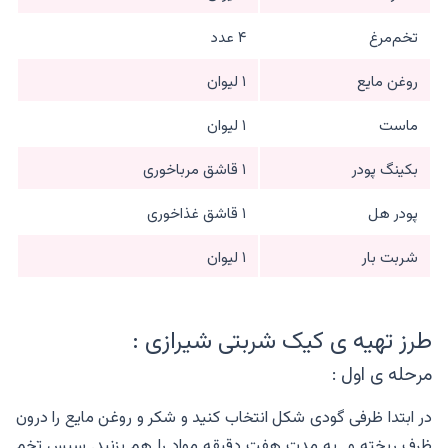
تخم‌مرغ
۴ عدد
روغن مایع
۱ لیوان
ماست
۱ لیوان
بکینگ پودر
۱ قاشق مرباخوری
پودر هل
۱ قاشق غذاخوری
شربت بار
۱ لیوان
طرز تهیه ی کیک شربتی شیرازی :
مرحله ی اول :
در ابتدا ظرفی گودی شکل انتخاب کنید و شکر و روغن مایع را درون
ظرف ریخته و به مدت هفت دقیقه مواد را هم بزنید. سپس تخم