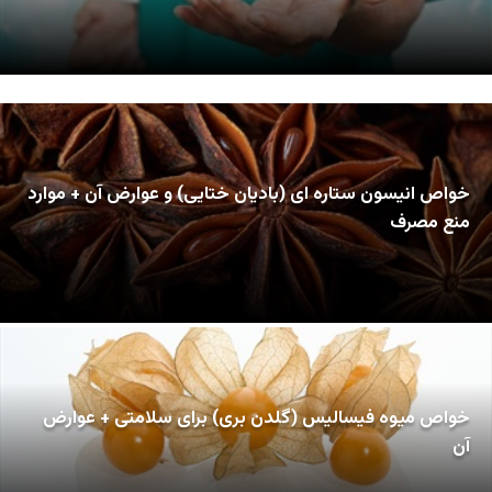
خواص انیسون ستاره ای (بادیان ختایی) و عوارض آن + موارد
منع مصرف
خواص میوه فیسالیس (گلدن بری) برای سلامتی + عوارض
آن