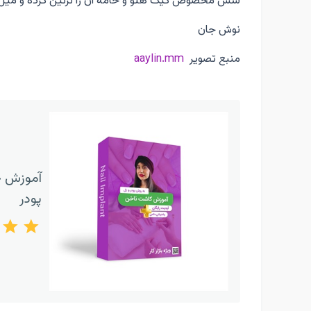
سس مخصوص کیک هلو و خامه آن را تزئین کرده و میل 
نوش جان
منبع تصویر
aaylin.mm
آموزش ج
پودر