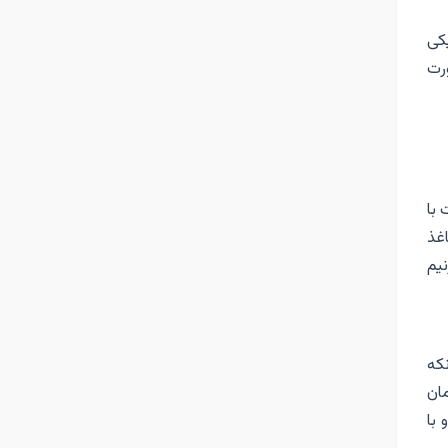
یکی
ورت
 با
غذ
نیم
که
ان
با