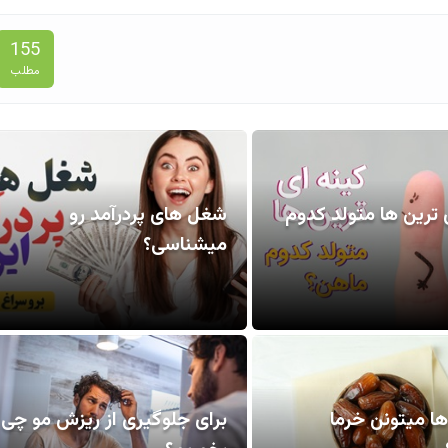
155
مطلب
 ترین ها متولد کدوم
شغل های پردرآمد رو
میشناسی؟
ها میتونن خرما
برای جلوگیری از ریزش مو چی