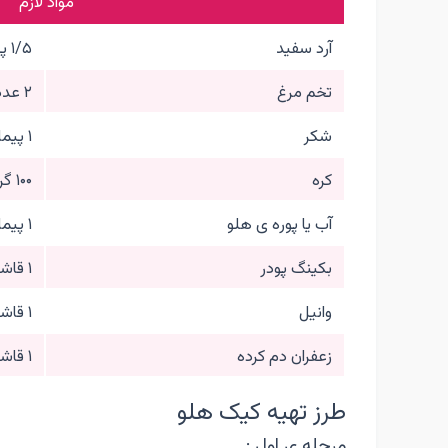
مواد لازم
آرد سفید
۱/۵ پیمانه
تخم مرغ
۲ عدد
شکر
۱ پیمانه
کره
۱۰۰ گرم
آب یا پوره ی هلو
۱ پیمانه
بکینگ پودر
۱ قاشق چایخوری
وانیل
۱ قاشق چایخوری
زعفران دم کرده
۱ قاشق غذاخوری
طرز تهیه کیک هلو
مرحله ی اول :