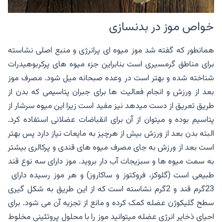
خواص موز در بدنسازی
همانطور که گفته شد موز میوه ای پرانرژی و منبع اصلی نشاسته
برای مناطق گرمسیری است بنابراین جزء میوه های پرکربوهیدرات
شناخته شده و بهتر است در وعده صبحانه میل شود. مصرف موز
بعد از ورزش و انجام فعالیت ها برای جبران پتاسیمی که بدن از
طریق تعریق از دست میدهد نیز مفید است زیرا این میوه سرشار از
پتاسیم بوده و میتوان از آن برای انقباضات عضلانی استفاده کرد.
البته بدن بعد از ورزش بیش از هرچیز به مایعات نیاز دارد پس بهتر
است بعد از ورزش به جای مصرف میوه های قندی و پرکالری بیشتر
به سمت میوه ها و سبزیجات آب دار بروید. موز دارای سه نوع قند
طبیعی است (گلوکز، فروکتوز و ساکاروز) و هر موز رسیده دارای
23گرم قند و 2گرم نشاسته است که از این طریق به شکل گیری
سطح گلیکوژن عضله کمک کرده و مانع از تجزیه آن می شود. برای
احیای ذخایر انرژی عضله میتوانید موز را با محلول پروتئینی مخلوط