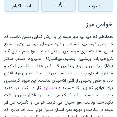
آپارات
یوتیوب
اینستاگرام
خواص موز
همانطور که میدانید موز میوه ای با ارزش غذایی بسیاربالاست که
در نواحی گرمسیری کشت می شود.میوه ای گرم، پر انرژی و منبع
اصلی نشاسته برای مردم این مناطق است . موز خام حاوی آب،
کربوهیدرات، پروتئین، پتاسیم، ویتامینC ، منیزیوم، فسفر، منگنز
(Mn) ،نیاسین و انواع ویتامین B ، فیبر غذایی ،کلسیم اندک و
مقداری ناچیزی چربی است. همچنین این میوه مقداری مواد قندی
دارد و حاوی بسیاری از آنتی اکسیدان هاست. این میوه گرمسیری
برای افرادی که ورزشکارهستند و
بدنسازی
کار می کنند نیز مفید
بوده و به عضله سازی کمک می کند. موز فشار خون را ثابت
نگهداشته وباعث رفع اسهال می گردد. خواص و تأثیرات این اَبَر
میوه در سلامت و بهبود بدن انسان بسیار موثر است اما افرادی که