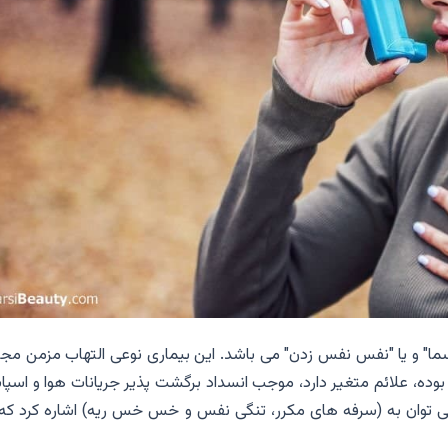
ه معنای "آسما" و یا "نفس نفس زدن" می باشد. این بیماری نوعی التهاب مزمن مج
وده، علائم متغیر دارد، موجب انسداد برگشت پذیر جریانات هوا و اسپا
 توان به (سرفه های مکرر، تنگی نفس و خس خس ریه) اشاره کرد که 