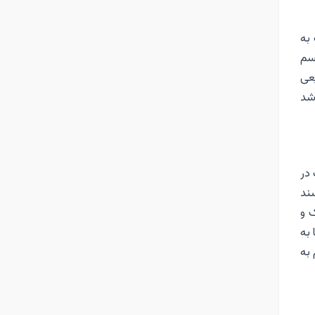
به
سم
عی
باشد
در
سند
 و
 به
به