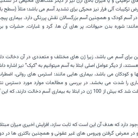
ی ترافیکی و یا میزان بالای ازن نیز از دیگر علت‌های محیطی در تشکی
ض ترکیبات آلی فرار نیز محرکی برای تشدید آسم می باشد؛ مثلاً (سطح با
 در آسم کودک و همچنین آسم بزرگسالان نقش پررنگی دارد. بیماری پیچی
مانند: شوره بدن حیوانات، پر های آن ها، گرد و غبارات، حشرات و بر
ن برای آسم می باشد، زیرا ژن های مختلف و متعددی در آن دخالت دارن
تند، از دیگر عوامل اصلی ابتلا به آسم میتوانیم به "کپک" نیز اشاره دا
و کودکان می باشد، بیماری هایی مانند: استرس های روانی، اضطراب
اری را شدت می بخشد. در بررسی و مطالعات موارد مورد دسترس نتا
یکسانی به دست نیامده اند اما در یک مطالعه علمی یافت شد که بیش از 100 ژن در ابتلا به بیماری آسم دخالت دارند، که ا
ود دارد که هدف آن این است که ثابت سازد، افزایش اخیری میزان مبتلا
و در معرض گرفتن ویروس های غیر عفونی و همچنین باکتری ها در دور