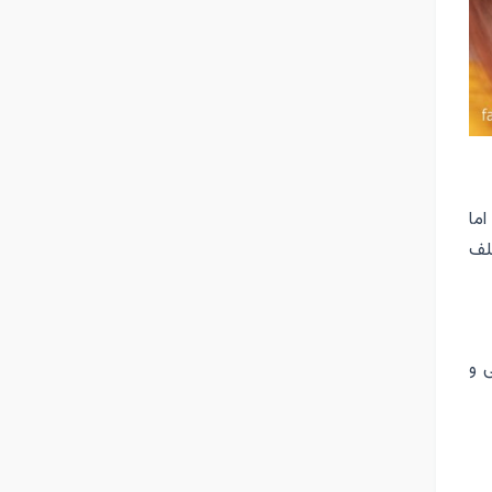
اما
لف
 و