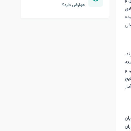
ل و
عوارض دارد؟
لای
ده
خی
د.
شته
 و
یج
ین آمار
یان
ان